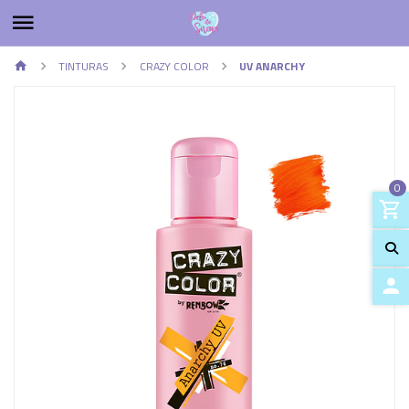
TINTURAS
CRAZY COLOR
UV ANARCHY
0
Previous
Next
ACCES