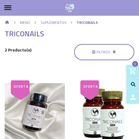
MENÚ
SUPLEMENTOS
TRICONAILS
TRICONAILS
2 Producto(s)
0
FILTROS
0
ACCES