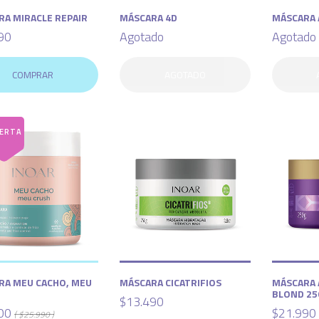
RA MIRACLE REPAIR
MÁSCARA 4D
MÁSCARA 
90
Agotado
Agotado
COMPRAR
AGOTADO
RA MEU CACHO, MEU
MÁSCARA CICATRIFIOS
MÁSCARA 
BLOND 25
$13.490
00
$21.990
( $25.990 )