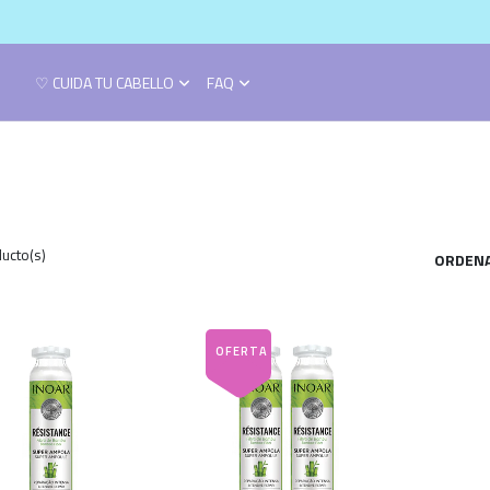
♡ CUIDA TU CABELLO
FAQ
ucto(s)
ORDENA