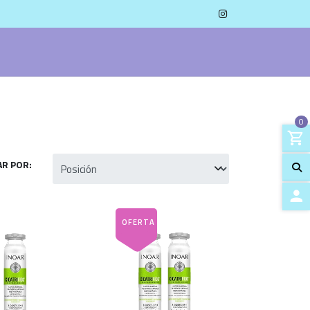
0
R POR:
ACCES