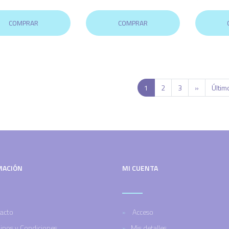
COMPRAR
COMPRAR
1
2
3
»
Últim
MACIÓN
MI CUENTA
acto
Acceso
inos y Condiciones
Mis detalles