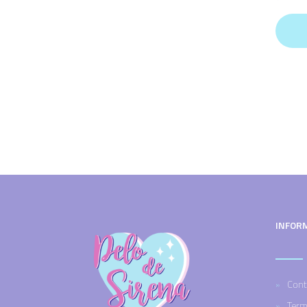
INFOR
Cont
Term