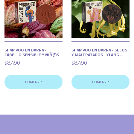
SHAMPOO EN BARRA -
SHAMPOO EN BARRA - SECOS
CABELLO SENSIBLE Y NIÑ@S
Y MALTRATADOS - YLANG ...
$8.490
$8.490
COMPRAR
COMPRAR