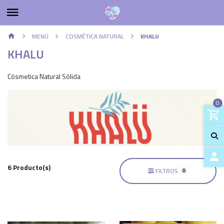
MENÚ
COSMÉTICA NATURAL
KHALU
KHALU
Cósmetica Natural Sólida
0
6 Producto(s)
0
FILTROS
ACCES