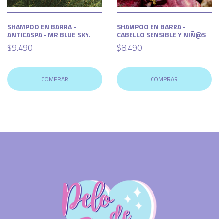
SHAMPOO EN BARRA -
SHAMPOO EN BARRA -
ANTICASPA - MR BLUE SKY.
CABELLO SENSIBLE Y NIÑ@S
$9.490
$8.490
COMPRAR
COMPRAR