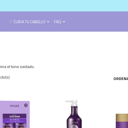
♡ CUIDA TU CABELLO
FAQ
mina el tono oxidado.
cto(s)
ORDENA