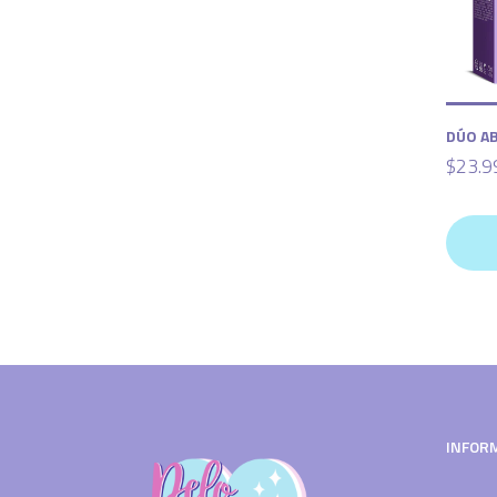
DÚO A
$23.9
INFOR