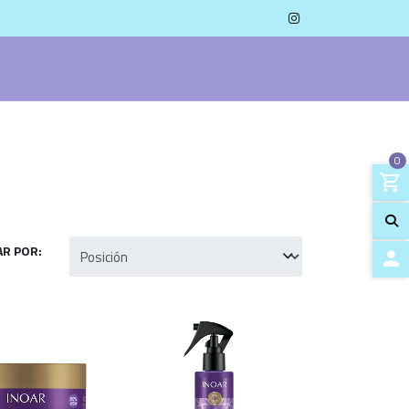
0
R POR:
ACCES