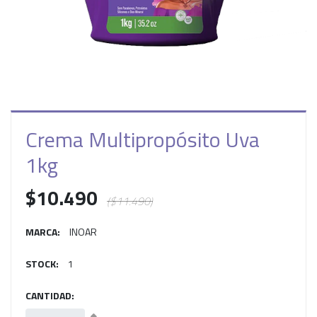
Crema Multipropósito Uva
1kg
$10.490
($11.490)
MARCA:
INOAR
STOCK:
1
CANTIDAD: