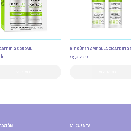
CATRIFIOS 250ML
KIT SÚPER AMPOLLA CICATRIFIO
do
Agotado
AGOTADO
AGOTADO
MACIÓN
MI CUENTA