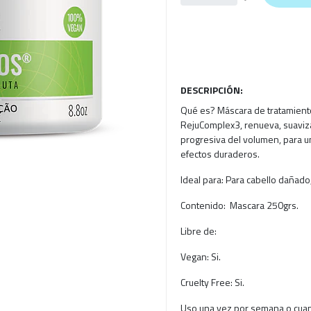
DESCRIPCIÓN:
Qué es? Máscara de tratamiento
RejuComplex3, renueva, suaviza,
progresiva del volumen, para un 
efectos duraderos.
Ideal para: Para cabello dañado,
Contenido: Mascara 250grs.
Libre de:
Vegan: Si.
Cruelty Free: Si.
Uso una vez por semana o cuan