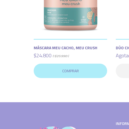
MÁSCARA MEU CACHO, MEU CRUSH
DÚO CI
$24.800
Agota
( $25.990 )
COMPRAR
INFOR