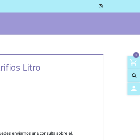
0
ifios Litro
ACCES
uedes enviarnos una consulta sobre el.