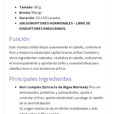
Tamaño
: 80 g.
Aroma
: Mango
Duración
: 50 a 60 Lavados
SIN DISRUPTORES HORMONALES - LIBRE DE
DISRUPTORES ENDOCRINOS.
Función
Este champú sólido limpia suavemente el cabello, controla el
frizz y mejora la elasticidad capilar.Gracias al Nori Complex y
otros ingredientes naturales, revitaliza el cabello, reduciendo
el encrespamiento y aportando brillo y suavidad.Ideal para
cabellos lisos o con tendencia al frizz.
Principales Ingredientes
Nori Complex (Extracto de Algas Marinas):
Rico en
aminoácidos, proteínas y polisacáridos, ayuda a
controlar el frizz, aporta elasticidad y protege el cabello
de la deshidratación.
Su origen marino le da un efecto revitalizante y anti-
edad sobre la fibra capilar.