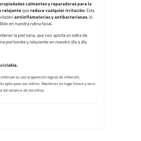
propiedades calmantes y reparadoras para la
o relajante
que
reduce cualquier irritación
. Esta
iedades
antiinflamatorias y antibacterianas
, lo
ble en nuestra rutina facial.
ntener la piel sana, que nos aporta un extra de
na piel bonita y reluciente en nuestro día a día.
ciclable.
continuar su uso si aparecen signos de irritación,
No apto para uso intimo. Mantener en lugar fresco y seco
ra del alcance de los niños.