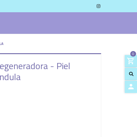
LA
0
egeneradora - Piel
éndula
ACCES