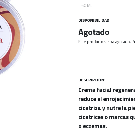
60 ML
Next
DISPONIBILIDAD:
Agotado
Este producto se ha agotado. P
DESCRIPCIÓN:
Crema facial regener
reduce el enrojecimien
cicatriza y nutre la p
cicatrices o marcas qu
o eczemas.