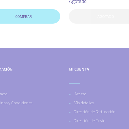
Agotado
COMPRAR
AGOTADO
MACIÓN
MI CUENTA
acto
Acceso
inos y Condiciones
Mis detalles
Dirección de Facturación
Dirección de Envío