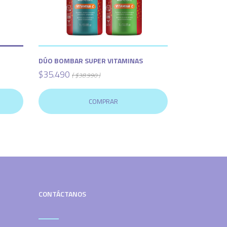
DÚO BOMBAR SUPER VITAMINAS
$35.490
( $38.990 )
COMPRAR
CONTÁCTANOS