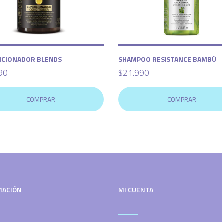
ICIONADOR BLENDS
SHAMPOO RESISTANCE BAMBÚ
90
$21.990
COMPRAR
COMPRAR
MACIÓN
MI CUENTA