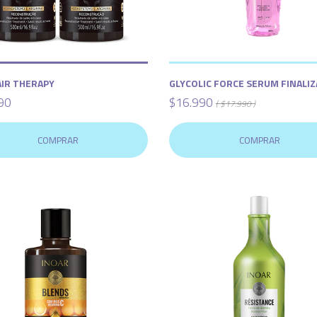
AIR THERAPY
GLYCOLIC FORCE SERUM FINALI
90
$16.990
( $17.990 )
COMPRAR
COMPRAR