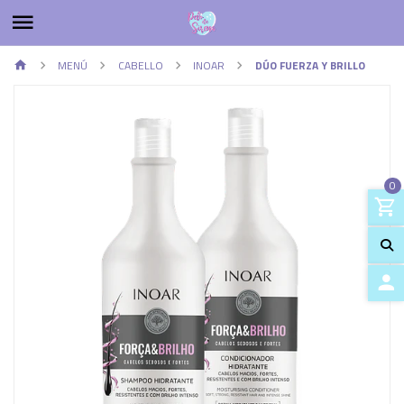
MENÚ
CABELLO
INOAR
DÚO FUERZA Y BRILLO
0
Previous
Next
ACCES