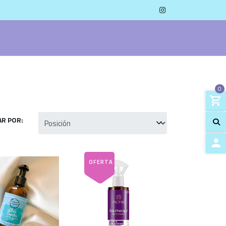
0
R POR:
ACCES