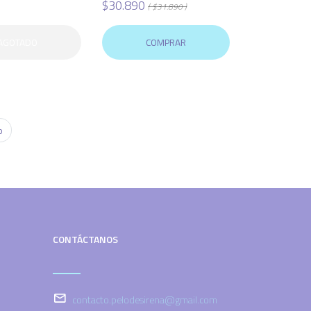
$30.890
( $31.890 )
AGOTADO
COMPRAR
o
CONTÁCTANOS
contacto.pelodesirena@gmail.com