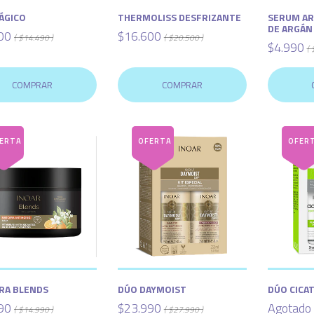
ÁGICO
THERMOLISS DESFRIZANTE
SERUM ARG
DE ARGÁN
00
$16.600
( $14.490 )
( $20.500 )
$4.990
( 
COMPRAR
COMPRAR
RA BLENDS
DÚO DAYMOIST
DÚO CICA
90
$23.990
Agotado
( $14.990 )
( $27.990 )