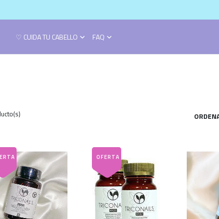
♡ CUIDA TU CABELLO
FAQ
ucto(s)
ORDENA