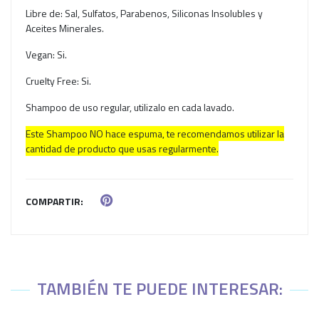
Libre de: Sal, Sulfatos, Parabenos, Siliconas Insolubles y
Aceites Minerales.
Vegan: Si.
Cruelty Free: Si.
Shampoo de uso regular, utilizalo en cada lavado.
Este Shampoo NO hace espuma, te recomendamos utilizar la
cantidad de producto que usas regularmente.
COMPARTIR:
TAMBIÉN TE PUEDE INTERESAR: