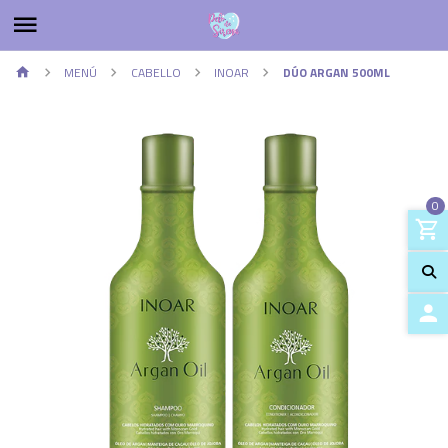
MENÚ
CABELLO
INOAR
DÚO ARGAN 500ML
0
ACCES