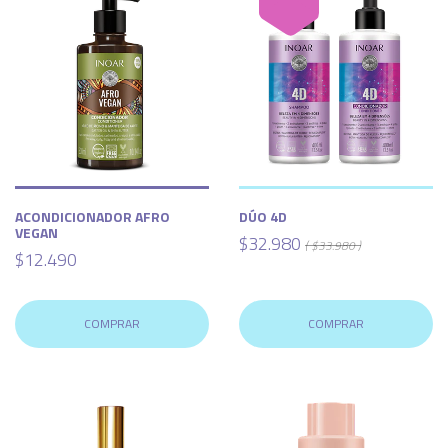
ACONDICIONADOR AFRO
DÚO 4D
VEGAN
$32.980
( $33.980 )
$12.490
COMPRAR
COMPRAR