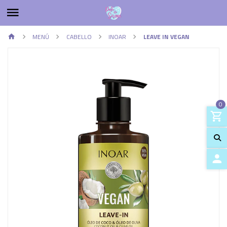
MENÚ
CABELLO
INOAR
LEAVE IN VEGAN
0
Previous
Next
ACCES